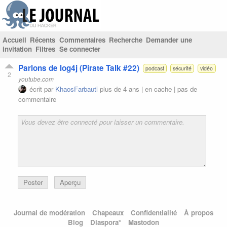
Accueil
Récents
Commentaires
Recherche
Demander une
invitation
Filtres
Se connecter
Parlons de log4j (Pirate Talk #22)
podcast
sécurité
vidéo
2
youtube.com
écrit par
KhaosFarbauti
plus de 4 ans |
en cache
|
pas de
commentaire
Poster
Aperçu
Journal de modération
Chapeaux
Confidentialité
À propos
Blog
Diaspora*
Mastodon