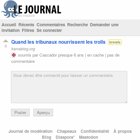
Accueil
Récents
Commentaires
Recherche
Demander une
invitation
Filtres
Se connecter
Quand les tribunaux nourrissent les trolls
brevets
8
framablog.org
soumis par
Cascador
presque 6 ans |
en cache
|
pas de
commentaire
Poster
Aperçu
Journal de modération
Chapeaux
Confidentialité
À propos
Blog
Diaspora*
Mastodon