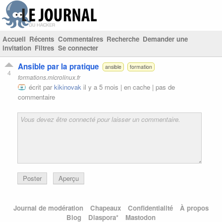
Accueil
Récents
Commentaires
Recherche
Demander une
invitation
Filtres
Se connecter
Ansible par la pratique
ansible
formation
4
formations.microlinux.fr
écrit par
kikinovak
il y a 5 mois |
en cache
|
pas de
commentaire
Poster
Aperçu
Journal de modération
Chapeaux
Confidentialité
À propos
Blog
Diaspora*
Mastodon