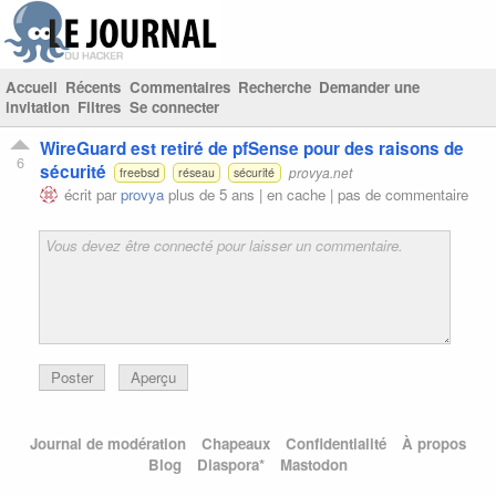
Accueil
Récents
Commentaires
Recherche
Demander une
invitation
Filtres
Se connecter
WireGuard est retiré de pfSense pour des raisons de
6
sécurité
provya.net
freebsd
réseau
sécurité
écrit par
provya
plus de 5 ans |
en cache
|
pas de commentaire
Poster
Aperçu
Journal de modération
Chapeaux
Confidentialité
À propos
Blog
Diaspora*
Mastodon