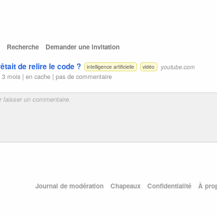
Recherche
Demander une invitation
êtait de relire le code ?
youtube.com
intelligence artificielle
vidéo
a 3 mois |
en cache
|
pas de commentaire
Journal de modération
Chapeaux
Confidentialité
À pro