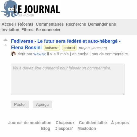
Accueil
Récents
Commentaires
Recherche
Demander une
invitation
Filtres
Se connecter
Fediverse - Le futur sera fédéré et auto-hébergé -
4
Elena Rossini
projets-libres.org
fediverse
podcast
écrit par
wawax
il y a 9 mois |
en cache
|
pas de commentaire
Poster
Aperçu
Journal de modération
Chapeaux
Confidentialité
À propos
Blog
Diaspora*
Mastodon