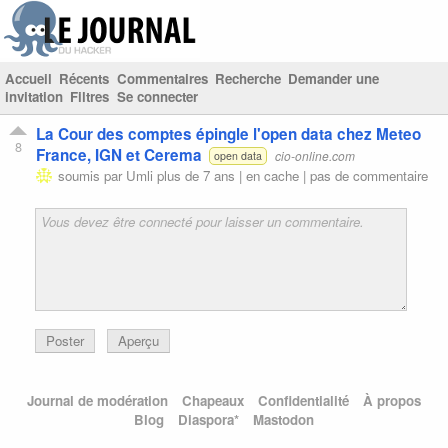
Accueil
Récents
Commentaires
Recherche
Demander une
invitation
Filtres
Se connecter
La Cour des comptes épingle l'open data chez Meteo
8
France, IGN et Cerema
cio-online.com
open data
soumis par
Umli
plus de 7 ans |
en cache
|
pas de commentaire
Poster
Aperçu
Journal de modération
Chapeaux
Confidentialité
À propos
Blog
Diaspora*
Mastodon