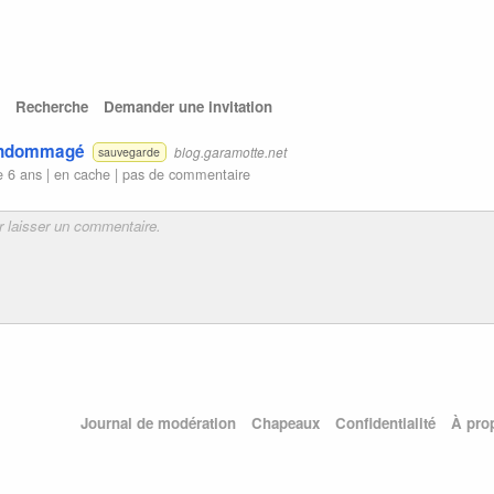
Recherche
Demander une invitation
 endommagé
blog.garamotte.net
sauvegarde
e 6 ans |
en cache
|
pas de commentaire
Journal de modération
Chapeaux
Confidentialité
À pro