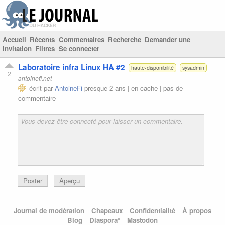
Accueil
Récents
Commentaires
Recherche
Demander une
invitation
Filtres
Se connecter
Laboratoire infra Linux HA #2
haute-disponibilité
sysadmin
2
antoinefi.net
écrit par
AntoineFi
presque 2 ans |
en cache
|
pas de
commentaire
Poster
Aperçu
Journal de modération
Chapeaux
Confidentialité
À propos
Blog
Diaspora*
Mastodon