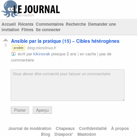
Accueil
Récents
Commentaires
Recherche
Demander une
invitation
Filtres
Se connecter
Ansible par la pratique (15) – Cibles hétérogènes
3
blog.microlinux.fr
ansible
écrit par
kikinovak
presque 2 ans |
en cache
|
pas de
commentaire
Poster
Aperçu
Journal de modération
Chapeaux
Confidentialité
À propos
Blog
Diaspora*
Mastodon