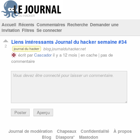
Accueil
Récents
Commentaires
Recherche
Demander une
invitation
Filtres
Se connecter
Liens intéressants Journal du hacker semaine #34
2
blog.journalduhacker.net
journal du hacker
écrit par
Cascador
il y a 12 mois |
en cache
|
pas de
commentaire
Poster
Aperçu
Journal de modération
Chapeaux
Confidentialité
À propos
Blog
Diaspora*
Mastodon