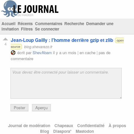
Accueil
Récents
Commentaires
Recherche
Demander une
invitation
Filtres
Se connecter
Jean-Loup Gailly : l'homme derrière gzip et zlib
open
4
blog.shevarezo.fr
source
écrit par
ShevAbam
il y a un mois |
en cache
|
pas de
commentaire
Poster
Aperçu
Journal de modération
Chapeaux
Confidentialité
À propos
Blog
Diaspora*
Mastodon