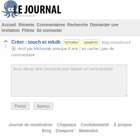
Accueil
Récents
Commentaires
Recherche
Demander une
invitation
Filtres
Se connecter
Créer : touch et mkdir
blog.microlinux.fr
formation
sysadmin
2
écrit par
kikinovak
presque 4 ans |
en cache
|
pas de
commentaire
Poster
Aperçu
Journal de modération
Chapeaux
Confidentialité
À propos
Blog
Diaspora*
Mastodon