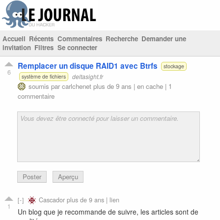
Accueil
Récents
Commentaires
Recherche
Demander une
invitation
Filtres
Se connecter
Remplacer un disque RAID1 avec Btrfs
stockage
6
deltasight.fr
système de fichiers
soumis par
carlchenet
plus de 9 ans |
en cache
|
1
commentaire
Poster
Aperçu
Cascador
plus de 9 ans |
lien
1
Un blog que je recommande de suivre, les articles sont de