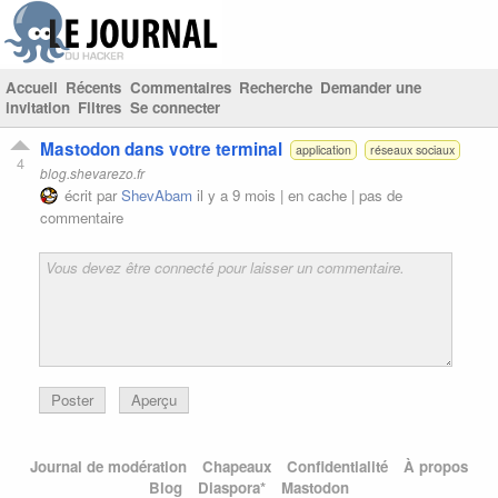
Accueil
Récents
Commentaires
Recherche
Demander une
invitation
Filtres
Se connecter
Mastodon dans votre terminal
application
réseaux sociaux
4
blog.shevarezo.fr
écrit par
ShevAbam
il y a 9 mois |
en cache
|
pas de
commentaire
Poster
Aperçu
Journal de modération
Chapeaux
Confidentialité
À propos
Blog
Diaspora*
Mastodon