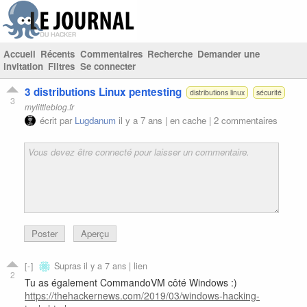
Accueil
Récents
Commentaires
Recherche
Demander une
invitation
Filtres
Se connecter
3 distributions Linux pentesting
distributions linux
sécurité
3
mylittleblog.fr
écrit par
Lugdanum
il y a 7 ans |
en cache
|
2 commentaires
Poster
Aperçu
Supras
il y a 7 ans |
lien
2
Tu as également CommandoVM côté Windows :)
https://thehackernews.com/2019/03/windows-hacking-