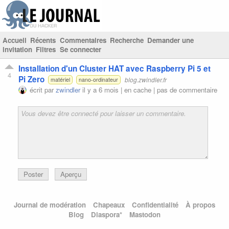
Accueil
Récents
Commentaires
Recherche
Demander une
invitation
Filtres
Se connecter
Installation d'un Cluster HAT avec Raspberry Pi 5 et
4
Pi Zero
blog.zwindler.fr
matériel
nano-ordinateur
écrit par
zwindler
il y a 6 mois |
en cache
|
pas de commentaire
Poster
Aperçu
Journal de modération
Chapeaux
Confidentialité
À propos
Blog
Diaspora*
Mastodon