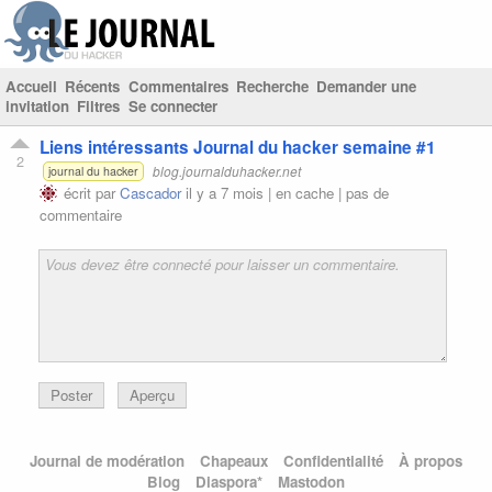
Accueil
Récents
Commentaires
Recherche
Demander une
invitation
Filtres
Se connecter
Liens intéressants Journal du hacker semaine #1
2
blog.journalduhacker.net
journal du hacker
écrit par
Cascador
il y a 7 mois |
en cache
|
pas de
commentaire
Poster
Aperçu
Journal de modération
Chapeaux
Confidentialité
À propos
Blog
Diaspora*
Mastodon