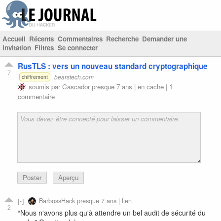
Accueil
Récents
Commentaires
Recherche
Demander une
invitation
Filtres
Se connecter
RusTLS : vers un nouveau standard cryptographique
7
bearstech.com
chiffrement
soumis par
Cascador
presque 7 ans |
en cache
|
1
commentaire
Poster
Aperçu
BarbossHack
presque 7 ans |
lien
2
“Nous n'avons plus qu'à attendre un bel audit de sécurité du