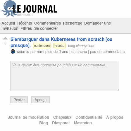
Accueil
Récents
Commentaires
Recherche
Demander une
invitation
Filtres
Se connecter
S'embarquer dans Kubernetes from scratch (ou
3
presque).
blog.claneys.net
conteneurs
réseau
soumis par
remi
plus de 3 ans |
en cache
|
pas de commentaire
Poster
Aperçu
Journal de modération
Chapeaux
Confidentialité
À propos
Blog
Diaspora*
Mastodon