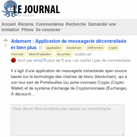
Accueil
Récents
Commentaires
Recherche
Demander une
invitation
Filtres
Se connecter
Adamant : Application de messagerie décentralisée
2
et bien plus
☶
application
blockchain
chiffrement
crypto-
root66.net
monnaie
décentralisation
vie privée
écrit par
sima78
plus de 5 ans |
en cache
|
pas de commentaire
Il s’agit d’une application de messagerie instantanée open source
basée sur la technologie des chaînes de blocs (blockchain), qui à
son tour sert de Portefeuilles (ou porte-monnaie) Crypto (Crypto
Wallet) et de système d’échange de Cryptomonnaies (Exchange).
A découvrir…