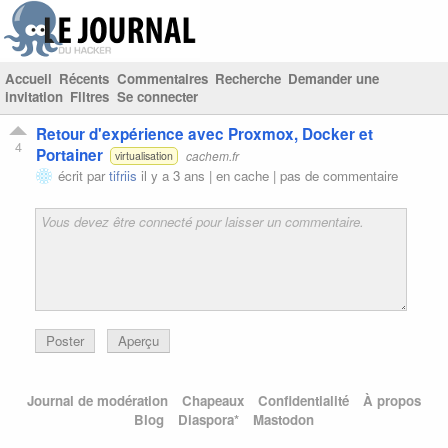
Accueil
Récents
Commentaires
Recherche
Demander une
invitation
Filtres
Se connecter
Retour d'expérience avec Proxmox, Docker et
4
Portainer
cachem.fr
virtualisation
écrit par
tifriis
il y a 3 ans |
en cache
|
pas de commentaire
Poster
Aperçu
Journal de modération
Chapeaux
Confidentialité
À propos
Blog
Diaspora*
Mastodon