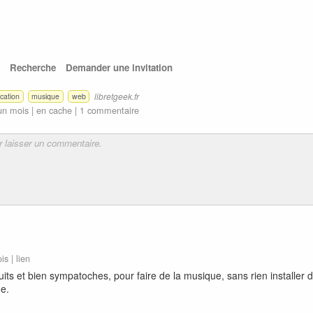
Recherche
Demander une invitation
libretgeek.fr
ication
musique
web
 un mois |
en cache
|
1 commentaire
ois |
lien
uits et bien sympatoches, pour faire de la musique, sans rien installer
e.