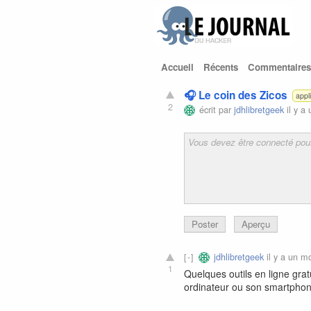
Accueil
Récents
Commentaires
🎧 Le coin des Zicos
appl
2
écrit par
jdhlibretgeek
il y a
Poster
Aperçu
jdhlibretgeek
il y a un m
1
Quelques outils en ligne grat
ordinateur ou son smartphon