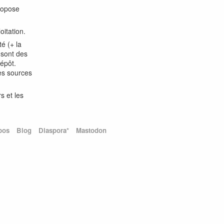
propose
oitation.
é (+ la
 sont des
épôt.
des sources
s et les
pos
Blog
Diaspora*
Mastodon