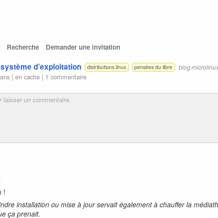
Recherche
Demander une invitation
système d’exploitation
blog.microlinux
distributions linux
pensées du libre
 ans |
en cache
|
1 commentaire
n
 !
dre installation ou mise à jour servait également à chauffer la médiat
e ça prenait.