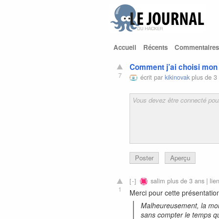
Accueil
Récents
Commentaires
Comment j’ai choisi mon 
7
écrit par
kikinovak
plus de 3
Poster
Aperçu
salim
plus de 3 ans |
lie
1
Merci pour cette présentation
Malheureusement, la moin
sans compter le temps qu