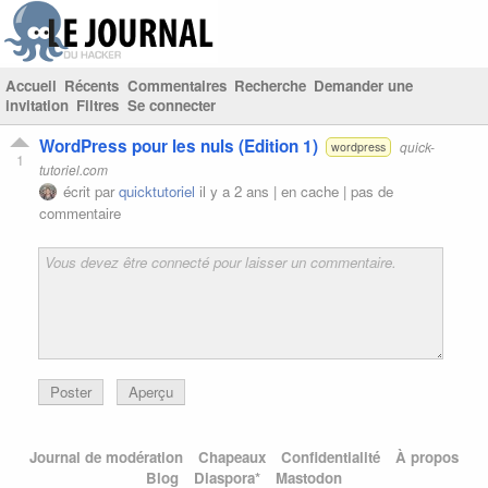
Accueil
Récents
Commentaires
Recherche
Demander une
invitation
Filtres
Se connecter
WordPress pour les nuls (Edition 1)
quick-
wordpress
1
tutoriel.com
écrit par
quicktutoriel
il y a 2 ans |
en cache
|
pas de
commentaire
Poster
Aperçu
Journal de modération
Chapeaux
Confidentialité
À propos
Blog
Diaspora*
Mastodon