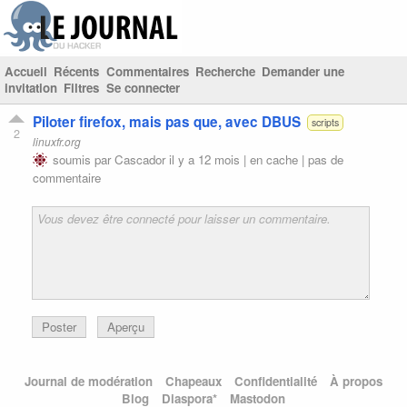
Accueil
Récents
Commentaires
Recherche
Demander une
invitation
Filtres
Se connecter
Piloter firefox, mais pas que, avec DBUS
scripts
2
linuxfr.org
soumis par
Cascador
il y a 12 mois |
en cache
|
pas de
commentaire
Poster
Aperçu
Journal de modération
Chapeaux
Confidentialité
À propos
Blog
Diaspora*
Mastodon