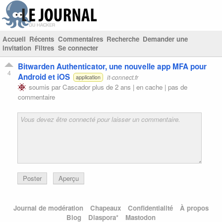
Accueil
Récents
Commentaires
Recherche
Demander une
invitation
Filtres
Se connecter
Bitwarden Authenticator, une nouvelle app MFA pour
4
Android et iOS
it-connect.fr
application
soumis par
Cascador
plus de 2 ans |
en cache
|
pas de
commentaire
Poster
Aperçu
Journal de modération
Chapeaux
Confidentialité
À propos
Blog
Diaspora*
Mastodon