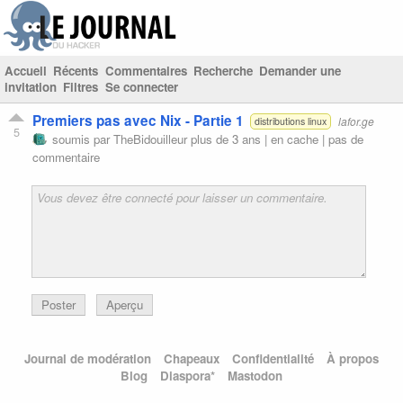
Accueil
Récents
Commentaires
Recherche
Demander une
invitation
Filtres
Se connecter
Premiers pas avec Nix - Partie 1
lafor.ge
distributions linux
5
soumis par
TheBidouilleur
plus de 3 ans |
en cache
|
pas de
commentaire
Poster
Aperçu
Journal de modération
Chapeaux
Confidentialité
À propos
Blog
Diaspora*
Mastodon