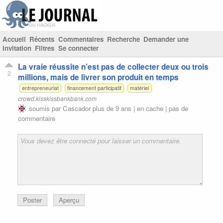
Accueil
Récents
Commentaires
Recherche
Demander une
invitation
Filtres
Se connecter
La vraie réussite n’est pas de collecter deux ou trois
2
millions, mais de livrer son produit en temps
entrepreneuriat
financement participatif
matériel
crowd.kisskissbankbank.com
soumis par
Cascador
plus de 9 ans |
en cache
|
pas de
commentaire
Poster
Aperçu