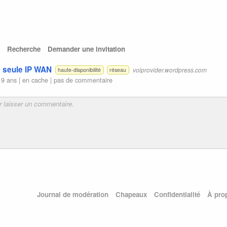
Recherche
Demander une invitation
 seule IP WAN
voiprovider.wordpress.com
haute-disponibilité
réseau
 9 ans |
en cache
|
pas de commentaire
Journal de modération
Chapeaux
Confidentialité
À pro