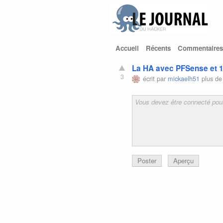
Accueil
Récents
Commentaires
La HA avec PFSense et 1
3
écrit par
mickaelh51
plus de
Poster
Aperçu