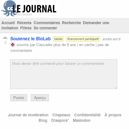
Accueil
Récents
Commentaires
Recherche
Demander une
invitation
Filtres
Se connecter
Soutenez le BloLab
andre-ani.fr
fablab
financement participatif
3
soumis par
Cascador
plus de 9 ans |
en cache
|
pas de
commentaire
Poster
Aperçu
Journal de modération
Chapeaux
Confidentialité
À propos
Blog
Diaspora*
Mastodon