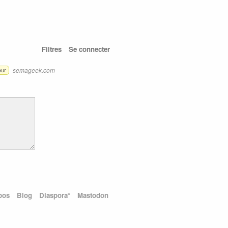
Filtres
Se connecter
semageek.com
eur
pos
Blog
Diaspora*
Mastodon