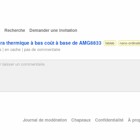
Recherche
Demander une invitation
era thermique à bas coût à base de AMG8833
fablab
nano-ordinat
s |
en cache
|
pas de commentaire
Journal de modération
Chapeaux
Confidentialité
À pro