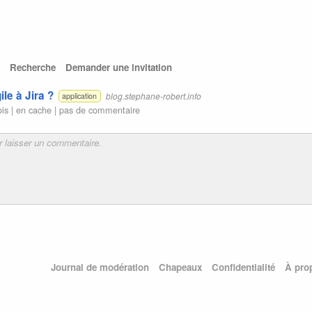
Recherche
Demander une invitation
ile à Jira ?
blog.stephane-robert.info
application
ois |
en cache
|
pas de commentaire
Journal de modération
Chapeaux
Confidentialité
À pro