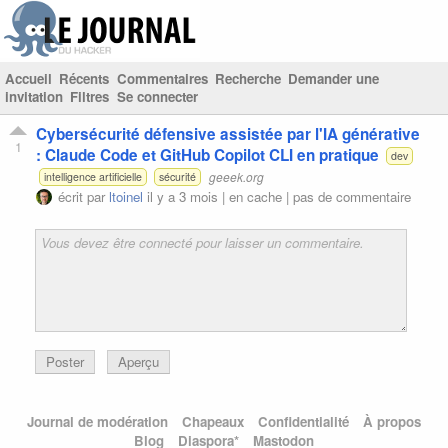
Accueil
Récents
Commentaires
Recherche
Demander une
invitation
Filtres
Se connecter
Cybersécurité défensive assistée par l'IA générative
1
: Claude Code et GitHub Copilot CLI en pratique
dev
geeek.org
intelligence artificielle
sécurité
écrit par
ltoinel
il y a 3 mois |
en cache
|
pas de commentaire
Poster
Aperçu
Journal de modération
Chapeaux
Confidentialité
À propos
Blog
Diaspora*
Mastodon