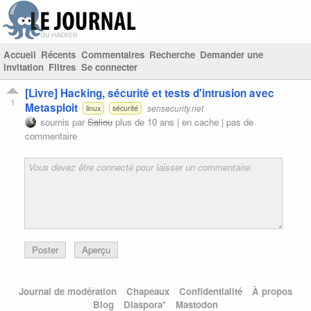
Accueil
Récents
Commentaires
Recherche
Demander une
invitation
Filtres
Se connecter
[Livre] Hacking, sécurité et tests d'intrusion avec
1
Metasploit
sensecurity.net
linux
sécurité
soumis par
Saliou
plus de 10 ans |
en cache
|
pas de
commentaire
Poster
Aperçu
Journal de modération
Chapeaux
Confidentialité
À propos
Blog
Diaspora*
Mastodon