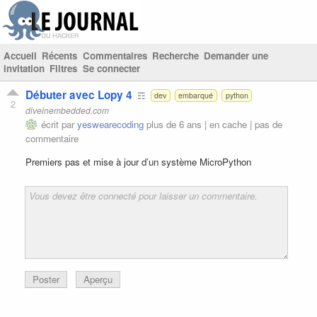
Accueil
Récents
Commentaires
Recherche
Demander une
invitation
Filtres
Se connecter
Débuter avec Lopy 4
☶
dev
embarqué
python
2
diveinembedded.com
écrit par
yeswearecoding
plus de 6 ans |
en cache
|
pas de
commentaire
Premiers pas et mise à jour d’un système MicroPython
Poster
Aperçu