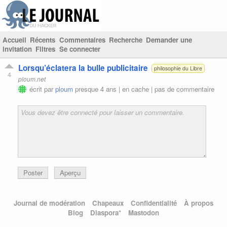
Accueil
Récents
Commentaires
Recherche
Demander une
invitation
Filtres
Se connecter
Lorsqu’éclatera la bulle publicitaire
philosophie du Libre
4
ploum.net
écrit par
ploum
presque 4 ans |
en cache
|
pas de commentaire
Poster
Aperçu
Journal de modération
Chapeaux
Confidentialité
À propos
Blog
Diaspora*
Mastodon