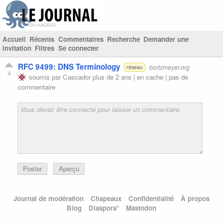
Accueil
Récents
Commentaires
Recherche
Demander une
invitation
Filtres
Se connecter
RFC 9499: DNS Terminology
bortzmeyer.org
réseau
4
soumis par
Cascador
plus de 2 ans |
en cache
|
pas de
commentaire
Poster
Aperçu
Journal de modération
Chapeaux
Confidentialité
À propos
Blog
Diaspora*
Mastodon