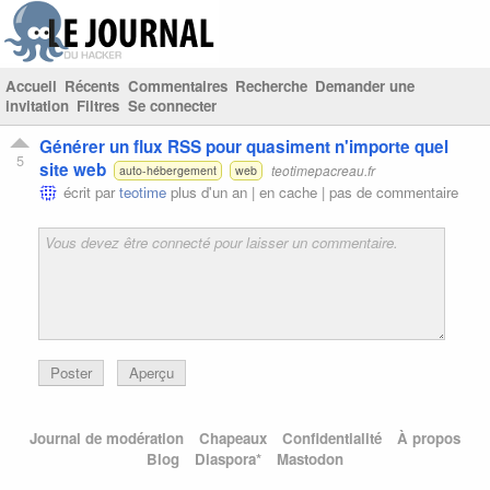
Accueil
Récents
Commentaires
Recherche
Demander une
invitation
Filtres
Se connecter
Générer un flux RSS pour quasiment n'importe quel
5
site web
teotimepacreau.fr
auto-hébergement
web
écrit par
teotime
plus d'un an |
en cache
|
pas de commentaire
Poster
Aperçu
Journal de modération
Chapeaux
Confidentialité
À propos
Blog
Diaspora*
Mastodon