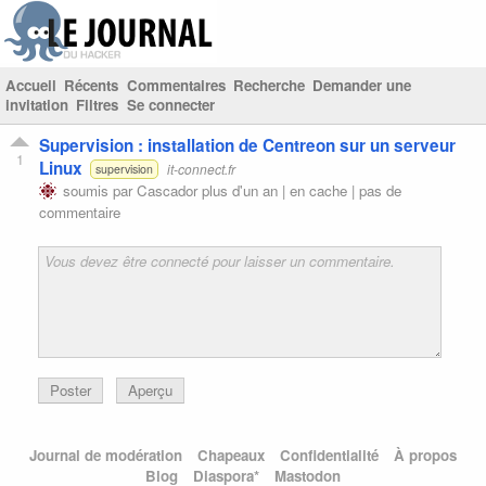
Accueil
Récents
Commentaires
Recherche
Demander une
invitation
Filtres
Se connecter
Supervision : installation de Centreon sur un serveur
1
Linux
it-connect.fr
supervision
soumis par
Cascador
plus d'un an |
en cache
|
pas de
commentaire
Poster
Aperçu
Journal de modération
Chapeaux
Confidentialité
À propos
Blog
Diaspora*
Mastodon