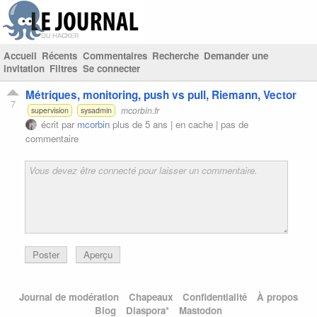
Accueil
Récents
Commentaires
Recherche
Demander une
invitation
Filtres
Se connecter
Métriques, monitoring, push vs pull, Riemann, Vector
7
mcorbin.fr
supervision
sysadmin
écrit par
mcorbin
plus de 5 ans |
en cache
|
pas de
commentaire
Poster
Aperçu
Journal de modération
Chapeaux
Confidentialité
À propos
Blog
Diaspora*
Mastodon