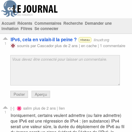
Accueil
Récents
Commentaires
Recherche
Demander une
invitation
Filtres
Se connecter
IPv6, cela en valait-il la peine ?
linuxfr.org
réseau
1
soumis par
Cascador
plus de 2 ans |
en cache
|
1 commentaire
Poster
Aperçu
salim
plus de 2 ans |
lien
1
Ironiquement, certains veulent admettre (ou faire admettre)
que IPv6 est une régression de IPv4 : (en substance) IPv4
serait une valeur sûre, la durée du déploiement de IPv6 au fil
du temps serait un signe évident de l’échec de l’IPv6, le