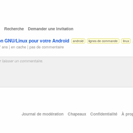
Recherche
Demander une invitation
on GNU/Linux pour votre Android
android
lignes de commande
linux
7 ans |
en cache
|
pas de commentaire
Journal de modération
Chapeaux
Confidentialité
À pro