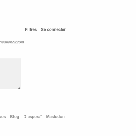
Filtres
Se connecter
hedilenoir.com
pos
Blog
Diaspora*
Mastodon