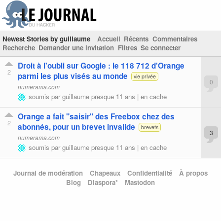
Newest Stories by guillaume
Accueil
Récents
Commentaires
Recherche
Demander une invitation
Filtres
Se connecter
Droit à l'oubli sur Google : le 118 712 d'Orange
2
parmi les plus visés au monde
vie privée
0
numerama.com
soumis par
guillaume
presque 11 ans |
en cache
Orange a fait "saisir" des Freebox chez des
2
abonnés, pour un brevet invalide
brevets
3
numerama.com
soumis par
guillaume
presque 11 ans |
en cache
Journal de modération
Chapeaux
Confidentialité
À propos
Blog
Diaspora*
Mastodon