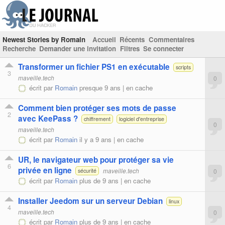
Newest Stories by Romain
Accueil
Récents
Commentaires
Recherche
Demander une invitation
Filtres
Se connecter
Transformer un fichier PS1 en exécutable
scripts
3
maveille.tech
0
écrit par
Romain
presque 9 ans |
en cache
Comment bien protéger ses mots de passe
2
avec KeePass ?
chiffrement
logiciel d'entreprise
0
maveille.tech
écrit par
Romain
il y a 9 ans |
en cache
UR, le navigateur web pour protéger sa vie
6
privée en ligne
maveille.tech
0
sécurité
écrit par
Romain
plus de 9 ans |
en cache
Installer Jeedom sur un serveur Debian
linux
4
maveille.tech
0
écrit par
Romain
plus de 9 ans |
en cache