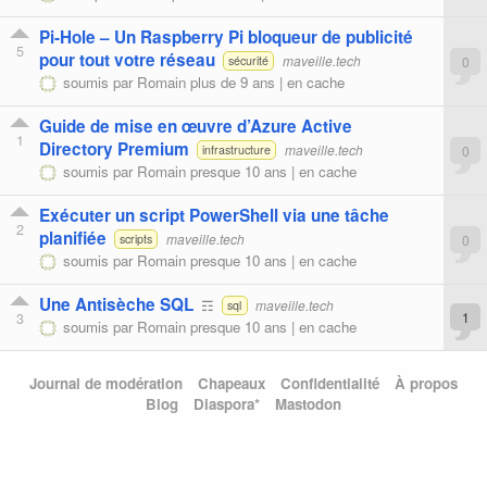
Pi-Hole – Un Raspberry Pi bloqueur de publicité
5
pour tout votre réseau
maveille.tech
0
sécurité
soumis par
Romain
plus de 9 ans |
en cache
Guide de mise en œuvre d’Azure Active
1
Directory Premium
maveille.tech
0
infrastructure
soumis par
Romain
presque 10 ans |
en cache
Exécuter un script PowerShell via une tâche
2
planifiée
maveille.tech
0
scripts
soumis par
Romain
presque 10 ans |
en cache
Une Antisèche SQL
☶
maveille.tech
sql
3
1
soumis par
Romain
presque 10 ans |
en cache
Journal de modération
Chapeaux
Confidentialité
À propos
Blog
Diaspora*
Mastodon