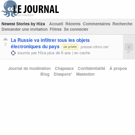
Newest Stories by Hiza
Accueil
Récents
Commentaires
Recherche
Demander une invitation
Filtres
Se connecter
La Russie va infiltrer tous les objets
2
électroniques du pays
presse-citron.net
0
vie privée
soumis par
Hiza
plus de 6 ans |
en cache
Journal de modération
Chapeaux
Confidentialité
À propos
Blog
Diaspora*
Mastodon