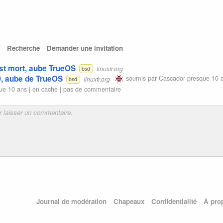
Recherche
Demander une invitation
st mort, aube TrueOS
linuxfr.org
bsd
, aube de TrueOS
soumis par
Cascador
presque 10 
linuxfr.org
bsd
ue 10 ans |
en cache
|
pas de commentaire
Journal de modération
Chapeaux
Confidentialité
À pro