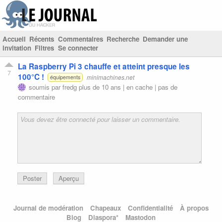
Accueil
Récents
Commentaires
Recherche
Demander une
invitation
Filtres
Se connecter
La Raspberry Pi 3 chauffe et atteint presque les
7
100°C !
minimachines.net
équipements
soumis par
fredg
plus de 10 ans |
en cache
|
pas de
commentaire
Poster
Aperçu
Journal de modération
Chapeaux
Confidentialité
À propos
Blog
Diaspora*
Mastodon