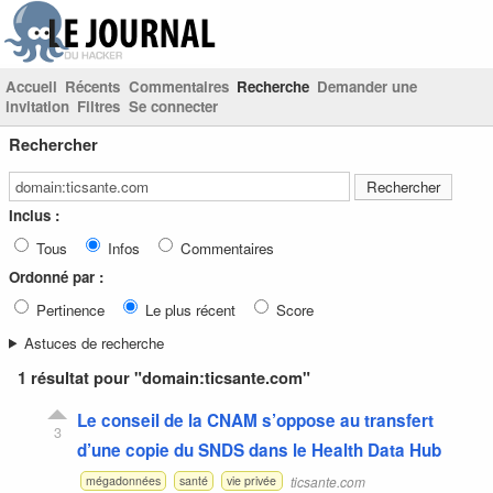
Accueil
Récents
Commentaires
Recherche
Demander une
invitation
Filtres
Se connecter
Rechercher
Inclus :
Tous
Infos
Commentaires
Ordonné par :
Pertinence
Le plus récent
Score
Astuces de recherche
1 résultat pour "domain:ticsante.com"
Le conseil de la CNAM s’oppose au transfert
3
d’une copie du SNDS dans le Health Data Hub
ticsante.com
mégadonnées
santé
vie privée