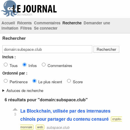
Accueil
Récents
Commentaires
Recherche
Demander une
invitation
Filtres
Se connecter
Rechercher
Inclus :
Tous
Infos
Commentaires
Ordonné par :
Pertinence
Le plus récent
Score
Astuces de recherche
6 résultats pour "domain:subspace.club"
La Blockchain, utilisée par des internautes
3
chinois pour partager du contenu censuré
crypto-
subspace.club
monnaie
web