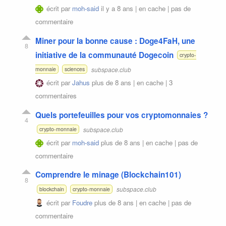
écrit par
moh-said
il y a 8 ans |
en cache
|
pas de
commentaire
Miner pour la bonne cause : Doge4FaH, une
8
initiative de la communauté Dogecoin
crypto-
subspace.club
monnaie
sciences
écrit par
Jahus
plus de 8 ans |
en cache
|
3
commentaires
Quels portefeuilles pour vos cryptomonnaies ?
4
subspace.club
crypto-monnaie
écrit par
moh-said
plus de 8 ans |
en cache
|
pas de
commentaire
Comprendre le minage (Blockchain101)
8
subspace.club
blockchain
crypto-monnaie
écrit par
Foudre
plus de 8 ans |
en cache
|
pas de
commentaire